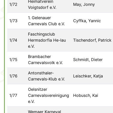
Heimatverein
1/72
May, Jonny
Voigtsdorf e.V.
1. Gelenauer
1/73
Cyffka, Yannic
Carnevals Club e.V.
Faschingsclub
1/74
Hermsdorfia He-lau
Tischendorf, Patrick
e.V.
Brambacher
1/75
Schmidt, Dieter
Carnevalsvolk e.V.
Antonsthaler-
1/76
Leischker, Katja
Carnevals-Klub e.V.
Oelsnitzer
1/77
Carnevalsvereinigung
Hobusch, Kai
e.V.
Wemaer Karneval