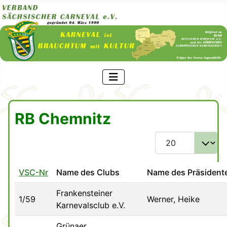
RB Chemnitz
Anzeige #
VSC-Nr
Name des Clubs
Name des Präsident
Frankensteiner
1/59
Werner, Heike
Karnevalsclub e.V.
Grünaer